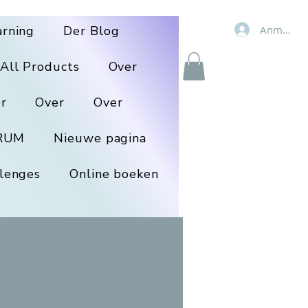
Anmelde
arning
Der Blog
All Products
Over
r
Over
Over
RUM
Nieuwe pagina
lenges
Online boeken