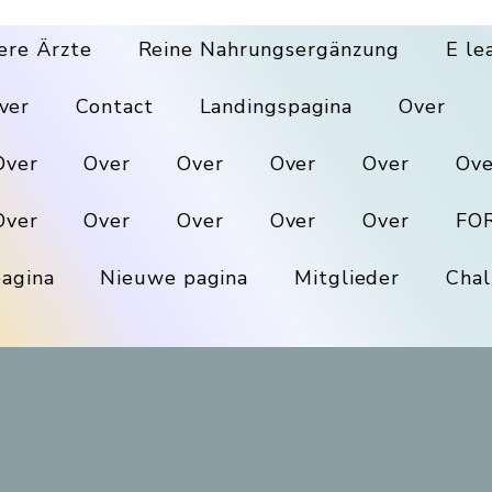
ere Ärzte
Reine Nahrungsergänzung
E le
ver
Contact
Landingspagina
Over
Over
Over
Over
Over
Over
Ove
Over
Over
Over
Over
Over
FO
agina
Nieuwe pagina
Mitglieder
Chal