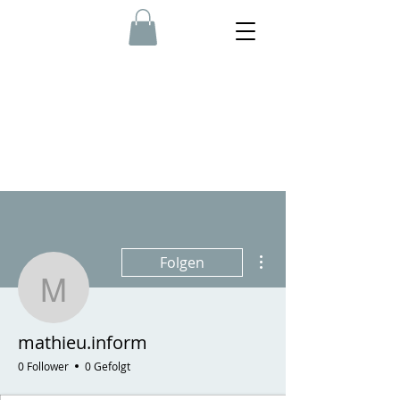
Weitere Optionen
Folgen
mathieu.inform
mathieu.inform
0 Follower
0 Gefolgt