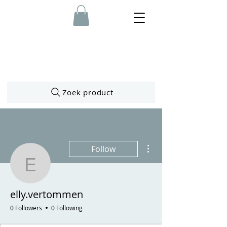
Zoek product
More actions
Follow
elly.vertommen
elly.vertommen
0 Followers
0 Following