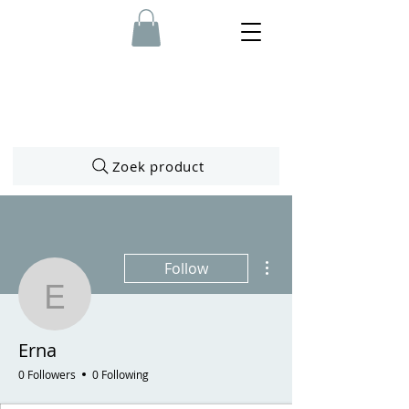
Zoek product
More actions
Follow
Erna
Erna
0 Followers
0 Following