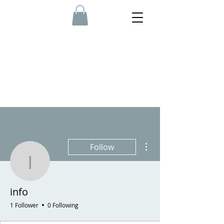
More actions
Follow
info
info
1 Follower
0 Following