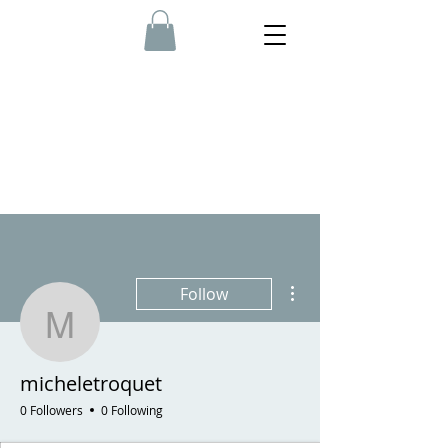
More actions
Follow
micheletroquet
micheletroquet
0 Followers
0 Following