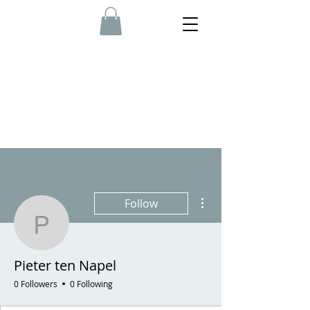
More actions
Follow
Pieter ten Napel
Pieter ten Napel
0 Followers
0 Following