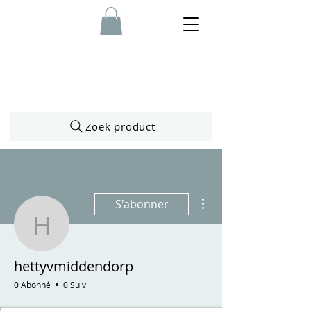
Zoek product
Plus d'actions
S'abonner
hettyvmiddendorp
hettyvmiddendorp
0 Abonné
0 Suivi