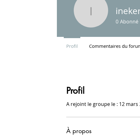
ineke
inekereij
0
Abonné
Profil
Commentaires du foru
Profil
A rejoint le groupe le : 12 mars
À propos