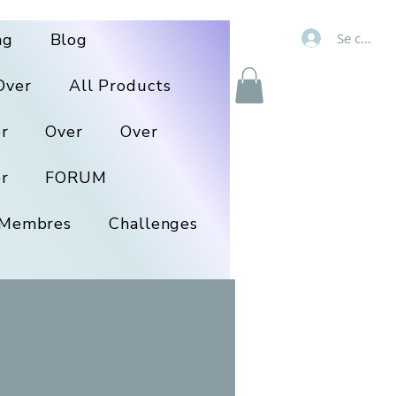
Se connec
ng
Blog
Over
All Products
r
Over
Over
r
FORUM
Membres
Challenges