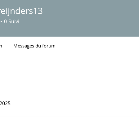
reijnders13
nders13
0
Suivi
m
Messages du forum
 2025