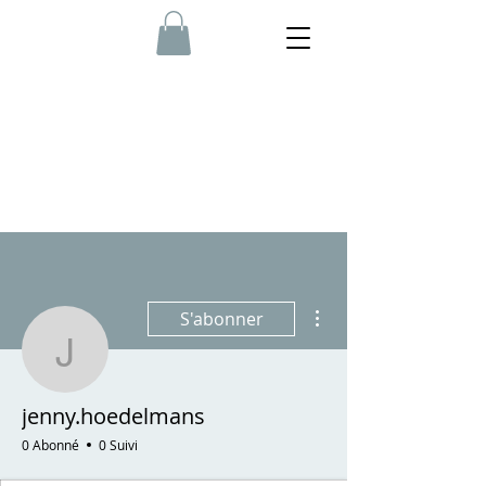
Plus d'actions
S'abonner
jenny.hoedelmans
jenny.hoedelmans
0 Abonné
0 Suivi