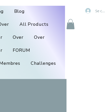
Se connec
ng
Blog
Over
All Products
r
Over
Over
r
FORUM
Membres
Challenges