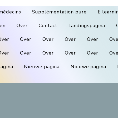
médecins
Supplémentation pure
E learni
en
Over
Contact
Landingspagina
Over
Over
Over
Over
Over
Ove
Over
Over
Over
Over
Over
Ove
agina
Nieuwe pagina
Nieuwe pagina