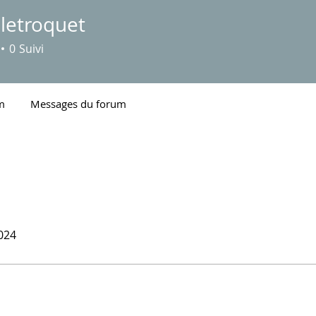
letroquet
oquet
0
Suivi
m
Messages du forum
2024