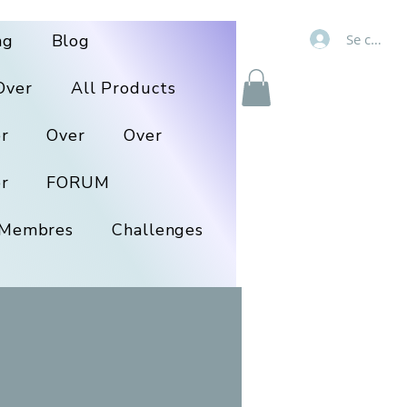
Se connec
ng
Blog
Over
All Products
r
Over
Over
r
FORUM
Membres
Challenges