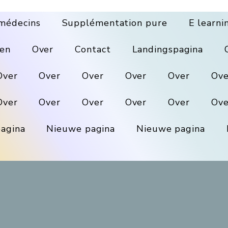
médecins
Supplémentation pure
E learni
en
Over
Contact
Landingspagina
Over
Over
Over
Over
Over
Ove
Over
Over
Over
Over
Over
Ove
agina
Nieuwe pagina
Nieuwe pagina