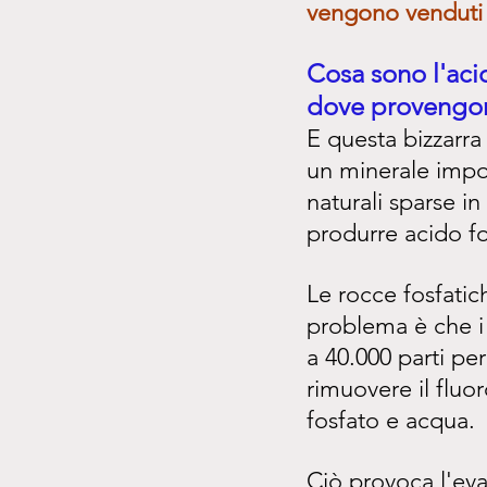
vengono venduti
Cosa sono l'acid
dove provengo
E questa bizzarra 
un minerale import
naturali sparse in
produrre acido fo
Le rocce fosfatich
problema è che i f
a 40.000 parti pe
rimuovere il fluo
fosfato e acqua.
Ciò provoca l'ev