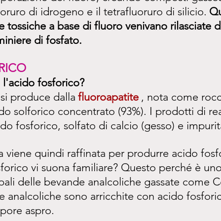
oruro di idrogeno e il tetrafluoruro di silicio.
Qu
 tossiche a base di fluoro venivano rilasciate 
iniere di fosfato.
RICO
l'acido fosforico?
 si produce dalla
fluoroapatite
, nota come rocci
 solforico concentrato (93%). I prodotti di re
ido fosforico, solfato di calcio (gesso) e impurità
a viene quindi raffinata per produrre acido fosf
forico vi suona familiare? Questo perché è uno
ipali delle bevande analcoliche gassate come 
 analcoliche sono arricchite con acido fosfori
pore aspro.