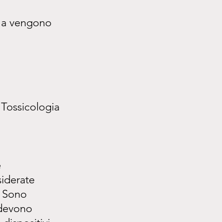
 ma vengono 
Tossicologia
 
iderate 
. Sono 
 devono 