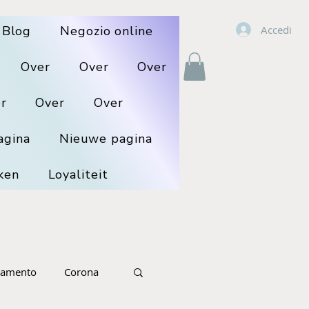
Accedi
Blog
Negozio online
Over
Over
Over
r
Over
Over
agina
Nieuwe pagina
ken
Loyaliteit
namento
Corona