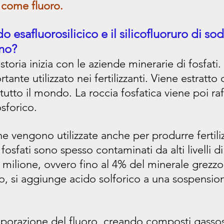
 come fluoro.
o esafluorosilicico e il silicofluoruro di so
no?
storia inizia con le aziende minerarie di fosfati. 
ante utilizzato nei fertilizzanti. Viene estratto
 tutto il mondo. La roccia fosfatica viene poi raf
sforico.
e vengono utilizzate anche per produrre fertilizz
osfati sono spesso contaminati da alti livelli di 
r milione, ovvero fino al 4% del minerale grezzo
ro, si aggiunge acido solforico a una sospensio
aporazione del fluoro, creando composti gassos