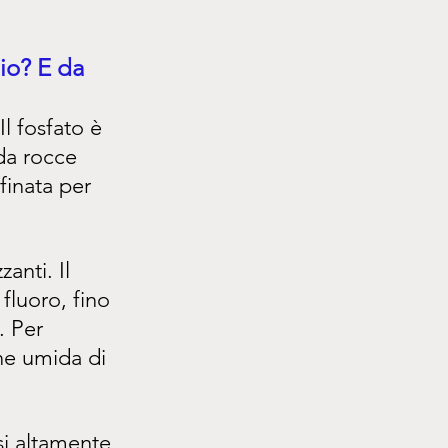
dio? E da 
Il fosfato è 
 da rocce 
finata per 
anti. Il 
fluoro, fino 
. Per 
ne umida di 
i altamente 