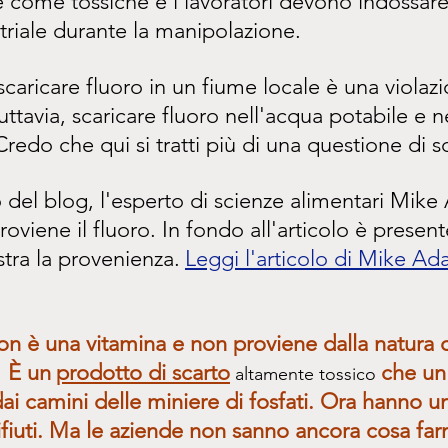
e come tossiche e i lavoratori devono indossare 
striale durante la manipolazione.
 scaricare fluoro in un fiume locale è una violazi
ttavia, scaricare fluoro nell'acqua potabile e n
Credo che qui si tratti più di una questione di so
o del blog, l'esperto di scienze alimentari Mik
oviene il fluoro. In fondo all'articolo è presen
tra la provenienza.
Leggi l'articolo di Mike Ad
non è una vitamina e non proviene dalla natura 
 È un
prodotto di scarto
che un
 altamente tossico 
 dai camini delle miniere di fosfati. Ora hanno u
rifiuti. Ma le aziende non sanno ancora cosa far