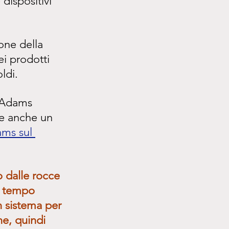
dispositivi 
one della 
ei prodotti 
ldi.
e Adams 
te anche un 
ams sul 
o dalle rocce 
 tempo 
n sistema per 
ne, quindi 