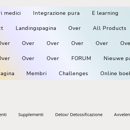
ri medici
Integrazione pura
E learning
ct
Landingspagina
Over
All Products
Over
Over
Over
Over
Over
Ove
Over
Over
Over
FORUM
Nieuwe p
agina
Membri
Challenges
Online boe
enti
Supplementi
Detox/ Detossificazione
Avvele