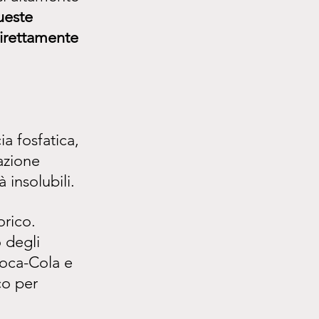
este 
direttamente 
a fosfatica, 
azione 
 insolubili.
orico.
 degli 
Coca-Cola e 
co per 