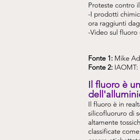
Proteste contro il
-I prodotti chimi
ora raggiunti dag
-Video sul fluoro 
Fonte 1:
Mike Ada
Fonte 2:
IAOMT: A
Il fluoro è u
dell'allumini
Il fluoro è in rea
silicofluoruro di
altamente tossic
classificate come 