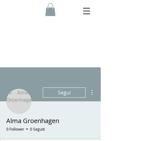
Altre azioni
Segui
Alma Groenhagen
0 Follower
0 Seguiti