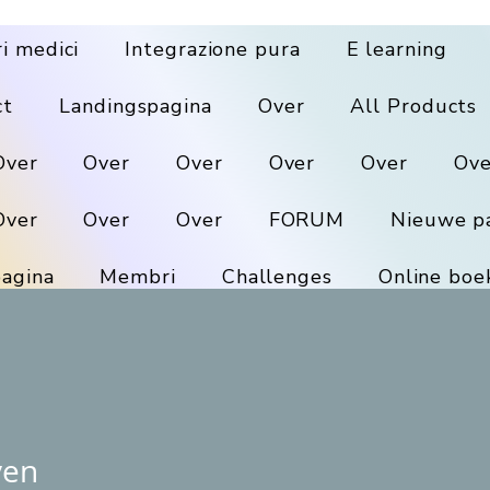
ri medici
Integrazione pura
E learning
ct
Landingspagina
Over
All Products
Over
Over
Over
Over
Over
Ove
Over
Over
Over
FORUM
Nieuwe p
agina
Membri
Challenges
Online boe
ven