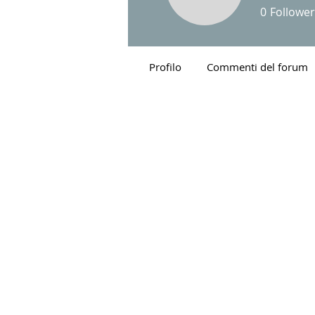
bhoeven
0
Follower
Profilo
Commenti del forum