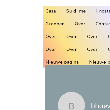
Casa
Su di me
I nost
Groepen
Over
Conta
Over
Over
Over
Over
Over
Over
Nieuwe pagina
Nieuwe p
bhoe