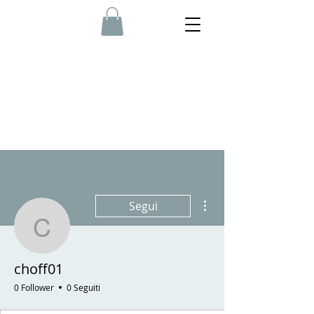
Altre azioni
Segui
choff01
choff01
0 Follower
0 Seguiti