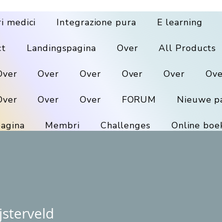
ri medici
Integrazione pura
E learning
ct
Landingspagina
Over
All Products
Over
Over
Over
Over
Over
Ove
Over
Over
Over
FORUM
Nieuwe p
agina
Membri
Challenges
Online boe
ijsterveld