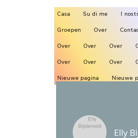
Casa
Su di me
I nost
Groepen
Over
Conta
Over
Over
Over
Over
Over
Over
Nieuwe pagina
Nieuwe p
Elly B