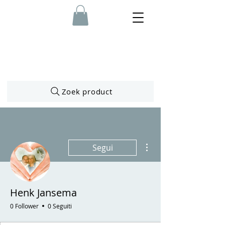
Zoek product
Altre azioni
Segui
Henk Jansema
0 Follower
0 Seguiti