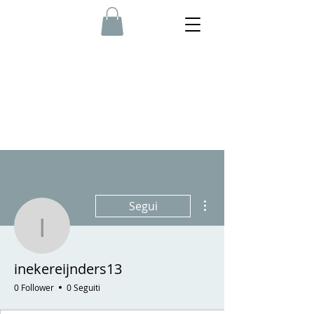
Altre azioni
Segui
inekereijnders13
inekereijnders13
0 Follower
0 Seguiti