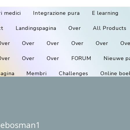
ri medici
Integrazione pura
E learning
ct
Landingspagina
Over
All Products
Over
Over
Over
Over
Over
Ove
Over
Over
Over
FORUM
Nieuwe p
agina
Membri
Challenges
Online boe
nebosman1