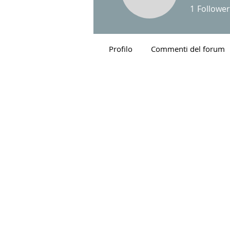
yvonneb
1
Follower
Profilo
Commenti del forum