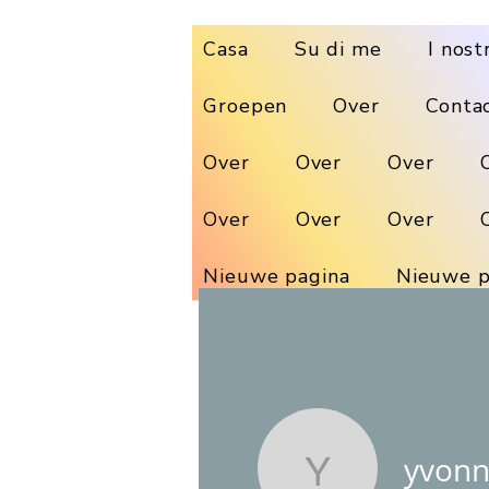
Casa
Su di me
I nost
Groepen
Over
Conta
Over
Over
Over
Over
Over
Over
Nieuwe pagina
Nieuwe p
yvon