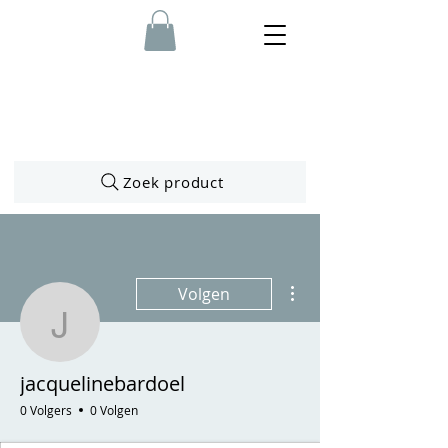
Zoek product
Meer acties
Volgen
jacquelinebardoel
jacquelinebardoel
0 Volgers
0 Volgen