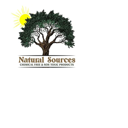
Gezond
Wereldnieuws
België
Lees