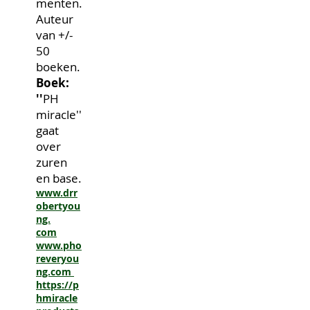
menten.
Auteur
van +/-
50
boeken.
Boek:
''
PH
miracle''
gaat
over
zuren
en base.
www.drr
obertyou
ng.
com
www.pho
reveryou
ng.com
https://p
hmiracle