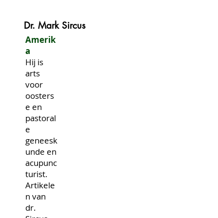
Dr. Mark Sircus
Amerik
a
Hij is
arts
voor
oosters
e en
pastoral
e
geneesk
unde en
acupunc
turist.
Artikele
n van
dr.