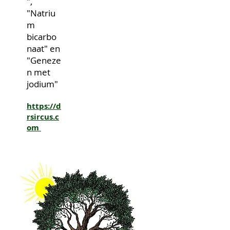
",
"Natriu
m
bicarbo
naat" en
"Geneze
n met
jodium"
https://d
rsircus.c
om