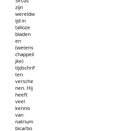
Sircus
zijn
wereldw
ijd in
talloze
bladen
en
(wetens
chappeli
jke)
tijdschrif
ten
versche
nen. Hij
heeft
veel
kennis
van
natrium
bicarbo