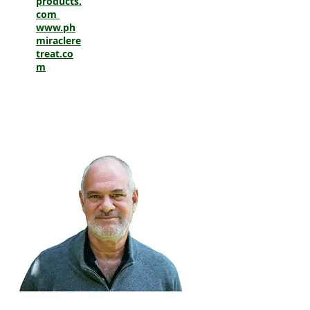
products.
com
www.ph
miraclere
treat.co
m