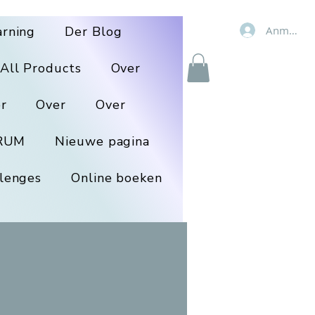
Anmelde
arning
Der Blog
All Products
Over
r
Over
Over
RUM
Nieuwe pagina
lenges
Online boeken