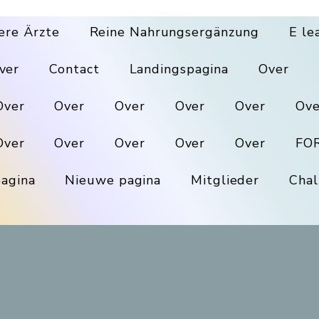
ere Ärzte
Reine Nahrungsergänzung
E le
ver
Contact
Landingspagina
Over
Over
Over
Over
Over
Over
Ove
Over
Over
Over
Over
Over
FO
agina
Nieuwe pagina
Mitglieder
Chal