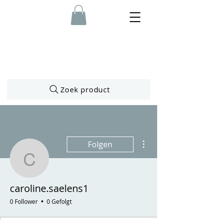
Zoek product
Weitere Optionen
Folgen
caroline.saelens1
caroline.saelens1
0 Follower
0 Gefolgt