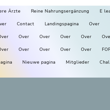
ere Ärzte
Reine Nahrungsergänzung
E le
ver
Contact
Landingspagina
Over
Over
Over
Over
Over
Over
Ove
Over
Over
Over
Over
Over
FO
agina
Nieuwe pagina
Mitglieder
Chal