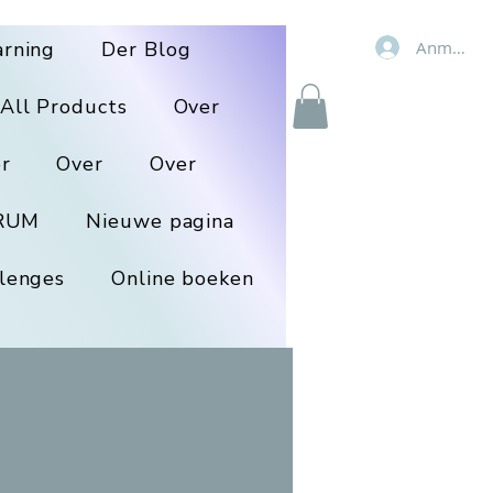
Anmelde
arning
Der Blog
All Products
Over
r
Over
Over
RUM
Nieuwe pagina
lenges
Online boeken