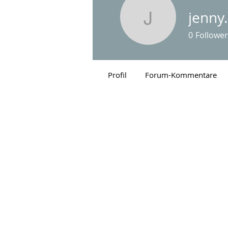
jenny
jenny.ho
0
Follower
Profil
Forum-Kommentare