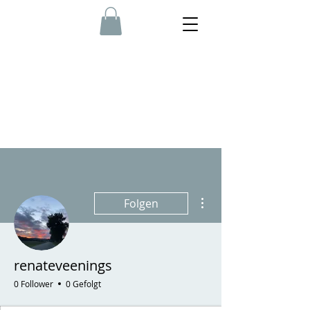
Weitere Optionen
Folgen
renateveenings
0 Follower
0 Gefolgt