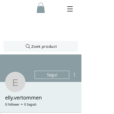
Zoek product
Altre azioni
Segui
elly.vertommen
elly.vertommen
0 Follower
0 Seguiti