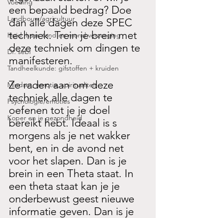
Voeding
een bepaald bedrag? Doe 
Landbouw/agricultuur
dan alle dagen deze SPEC 
techniek. Trein je brein met 
Huid, haar. tand en mond verzorging
deze techniek om dingen te 
Dr. sebi
manifesteren.
Tandheelkunde: gifstoffen + kruiden
Ze raden aan om deze 
Mindset, emotie, spiritualiteit
techniek alle dagen te 
Psychologie/emoties
oefenen tot je je doel 
Koper en je gezondheid
bereikt hebt. Ideaal is s 
morgens als je net wakker 
bent, en in de avond net 
voor het slapen. Dan is je 
brein in een Theta staat. In 
een theta staat kan je je 
onderbewust geest nieuwe 
informatie geven. Dan is je 