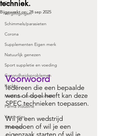
techniek.
Detox
Bijgewerkt op:
28 sep 2025
Vergiftigingen
Schimmels/parasieten
Corona
Supplementen Eigen merk
Natuurlijk genezen
Sport suppletie en voeding
Gezondheidsproblemen
Voorwoord
Kanker
Iedereen die een bepaalde 
wens of doel heeft kan deze 
Medische oorlog- politiek
SPEC technieken toepassen. 
Farma industrie
Vaccinaties
Wil je een wedstrijd 
meedoen of wil je een 
Stralingen
eigenzaak starten of wil je 