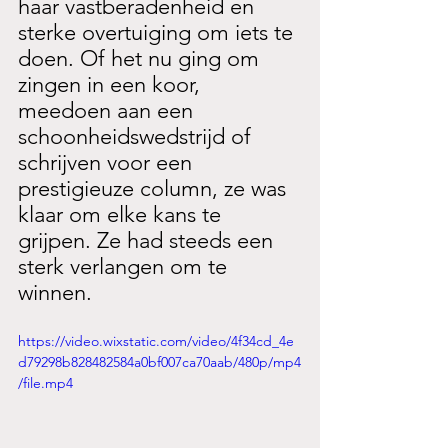
haar vastberadenheid en 
sterke overtuiging om iets te 
doen. Of het nu ging om 
zingen in een koor, 
meedoen aan een 
schoonheidswedstrijd of 
schrijven voor een 
prestigieuze column, ze was 
klaar om elke kans te 
grijpen. Ze had steeds een 
sterk verlangen om te 
winnen.
https://video.wixstatic.com/video/4f34cd_4e
d79298b828482584a0bf007ca70aab/480p/mp4
/file.mp4