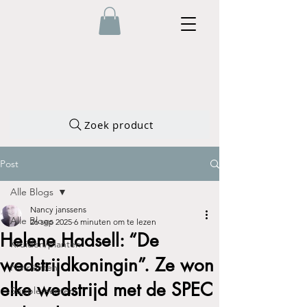
Zoek product
Post
Alle Blogs
Nancy janssens
Alle Blogs
26 sep 2025
6 minuten om te lezen
Helene Hadsell: “De
Kruiden/planten
wedstrijdkoningin”. Ze won
Nutriënten
elke wedstrijd met de SPEC
Supplementen