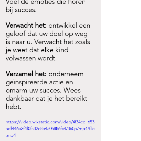
Voel de emoties die horen 
bij succes.
Verwacht het: 
ontwikkel een 
geloof dat uw doel op weg 
is naar u. Verwacht het zoals 
je weet dat elke kind 
volwassen wordt. 
Verzamel het: 
onderneem 
geïnspireerde actie en 
omarm uw succes. Wees 
dankbaar dat je het bereikt 
hebt. 
https://video.wixstatic.com/video/4f34cd_653
adf446e2f4f0fa32c8e4a05886fc4/360p/mp4/file
.mp4