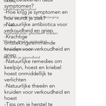
Voeding
symptomen?
Landbouw/agricultuur
-
Hoe krijg je symptomen en 
Huid, haar. tand en mond verzorging
hoe wordt je ziek?
-Natuurlijke antibiotica voor 
Dr. sebi
verkoudheid en griep
Tandheelkunde: gifstoffen + kruiden
-Krachtige 
Mindset, emotie, spiritualiteit
ontstekingsremmende 
kruiden voor verkoudheid en 
Psychologie/emoties
griep
Koper en je gezondheid
-Natuurlijke remedies om 
keelpijn, hoest en kriebel 
hoest onmiddellijk te 
verlichten
-Natuurlijke theeën en 
kruiden voor verkoudheid en 
hoest
-Tips om je herstel te 