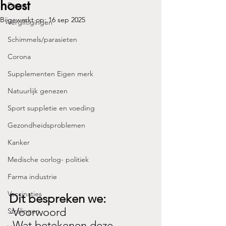
hoest
Detox
Bijgewerkt op:
16 sep 2025
Vergiftigingen
Schimmels/parasieten
Corona
Supplementen Eigen merk
Natuurlijk genezen
Sport suppletie en voeding
Gezondheidsproblemen
Kanker
Medische oorlog- politiek
Farma industrie
Vaccinaties
Dit bespreken we:
-Voorwoord
Stralingen
-Wat betekenen deze 