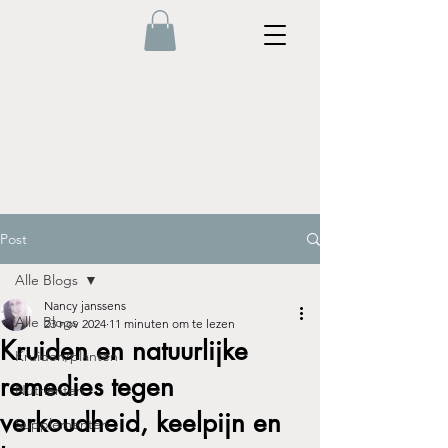
Post
Alle Blogs
Nancy janssens
Alle Blogs
23 nov 2024
11 minuten om te lezen
Kruiden en natuurlijke
Kruiden/planten
remedies tegen
Nutriënten
verkoudheid, keelpijn en
Supplementen