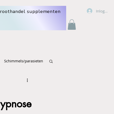
Inloggen
roothandel supplementen
Schimmels/parasieten
hypnose
ccinaties
Stralingen