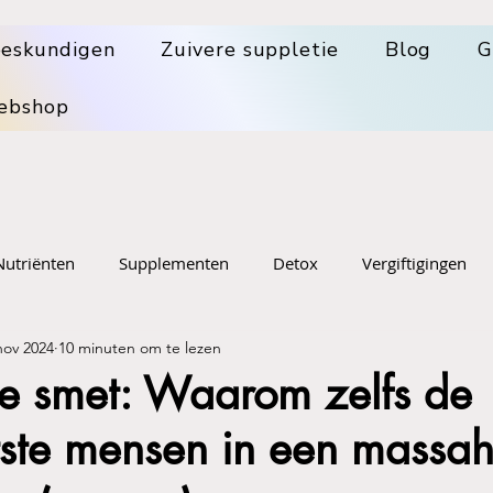
eskundigen
Zuivere suppletie
Blog
G
ebshop
Nutriënten
Supplementen
Detox
Vergiftigingen
nov 2024
10 minuten om te lezen
n merk
Natuurlijk genezen
Sport suppletie en voeding
de smet: Waarom zelfs de
ntste mensen in een massa
nker
Medische oorlog- politiek
Farma industrie
Va