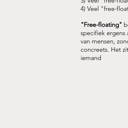
3) Veel "free-flo
4) Veel "free-flo
"Free-floating"
 b
specifiek ergens
van mensen, zond
concreets. Het zi
iemand