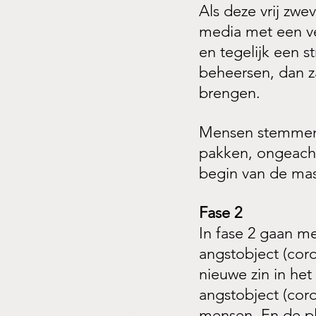
Als deze vrij zwe
media met een ve
en tegelijk een s
beheersen, dan za
brengen.
Mensen stemmen e
pakken, ongeacht 
begin van de mas
Fase 2
In fase 2 gaan me
angstobject (coro
nieuwe zin in het
angstobject (cor
mensen. En de pl