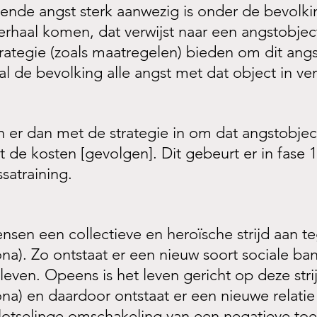
vende angst sterk aanwezig is onder de bevolki
rhaal komen, dat verwijst naar een angstobject
trategie (zoals maatregelen) bieden om dit angs
l de bevolking alle angst met dat object in ve
r dan met de strategie in om dat angstobject
de kosten [gevolgen]. Dit gebeurt er in fase 1
satraining.
nsen een collectieve en heroïsche strijd aan t
na). Zo ontstaat er een nieuw soort sociale ba
 leven. Opeens is het leven gericht op deze stri
ona) en daardoor ontstaat er een nieuwe relati
otselinge omschakeling van een negatieve toe