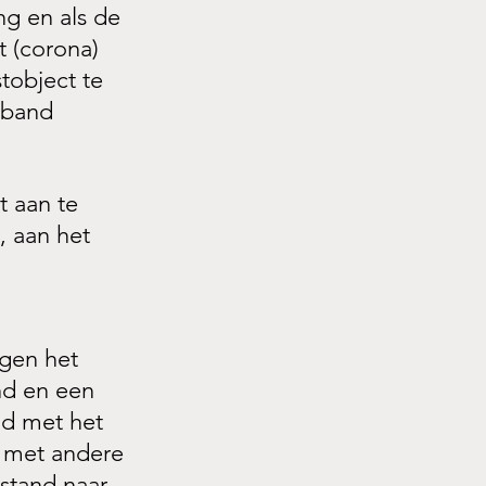
ng en als de 
 (corona) 
tobject te 
rband 
 aan te 
, aan het 
egen het 
nd en een 
jd met het 
e met andere 
stand naar 