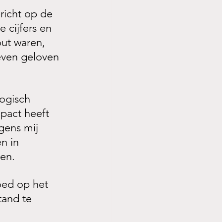
richt op de 
 cijfers en 
out waren, 
leven geloven 
ogisch 
mpact heeft 
gens mij 
n in 
ren.
oed op het 
and te 