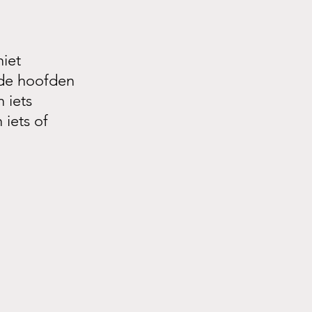
iet 
 de hoofden 
 iets 
iets of 