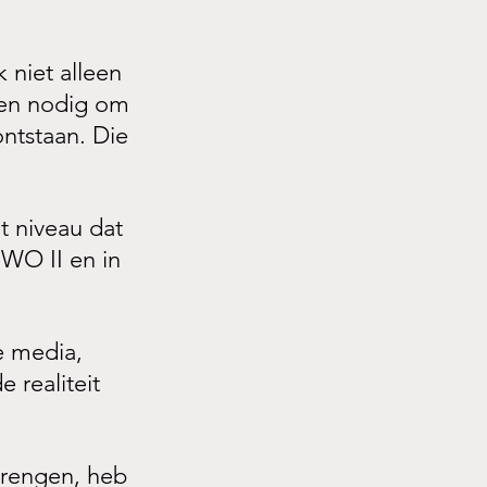
 niet alleen 
den nodig om 
ntstaan. Die 
 niveau dat 
WO II en in 
e media, 
 realiteit 
brengen, heb 