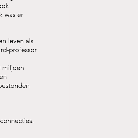
ook 
 was er 
n leven als 
ard-professor 
 miljoen 
en 
 bestonden 
 connecties.