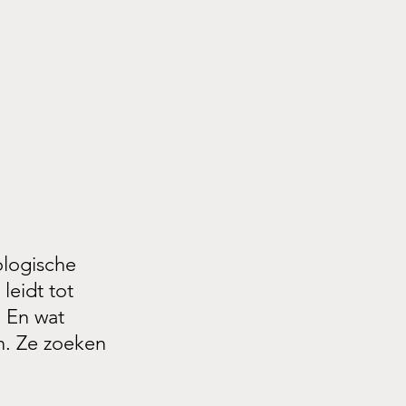
ologische 
leidt tot 
 En wat 
n. Ze zoeken 