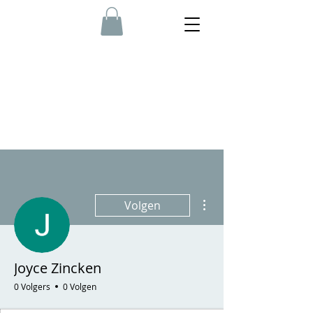
Meer acties
Volgen
Joyce Zincken
0 Volgers
0 Volgen