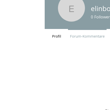
elinb
elinbool7
0
Follower
Profil
Forum-Kommentare