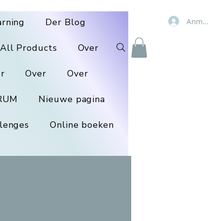
Anmelde
arning
Der Blog
All Products
Over
r
Over
Over
RUM
Nieuwe pagina
lenges
Online boeken