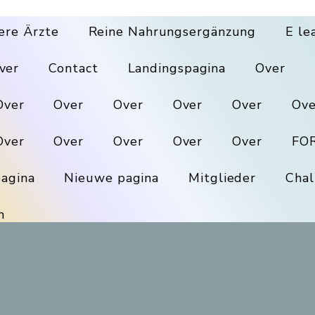
ere Ärzte
Reine Nahrungsergänzung
E le
ver
Contact
Landingspagina
Over
Over
Over
Over
Over
Over
Ove
Over
Over
Over
Over
Over
FO
agina
Nieuwe pagina
Mitglieder
Chal
n