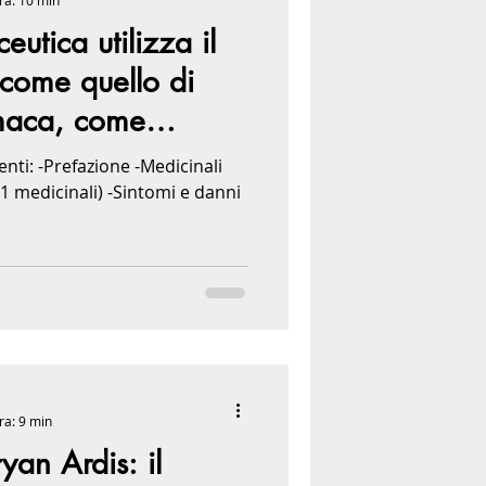
ra: 10 min
eutica utilizza il
come quello di
umaca, come
ti: -Prefazione -Medicinali
31 medicinali) -Sintomi e danni
ra: 9 min
ryan Ardis: il