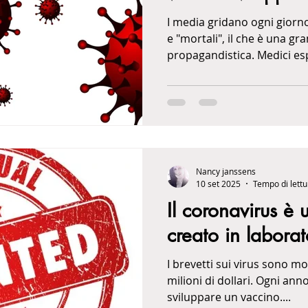
corpo, non all'es
I media gridano ogni giorno
e "mortali", il che è una 
propagandistica. Medi
Nancy janssens
10 set 2025
Tempo di lettu
Il coronavirus è 
creato in laborat
I brevetti sui virus sono m
milioni di dollari. Ogni ann
sviluppare un vaccino....