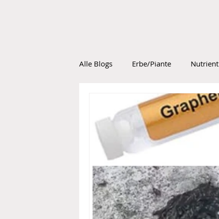
Alle Blogs
Erbe/Piante
Nutrient
Guarisci naturalmente
Dottore
Industria farmaceutica
Guerra 
Pelle, capelli, denti e igiene oral