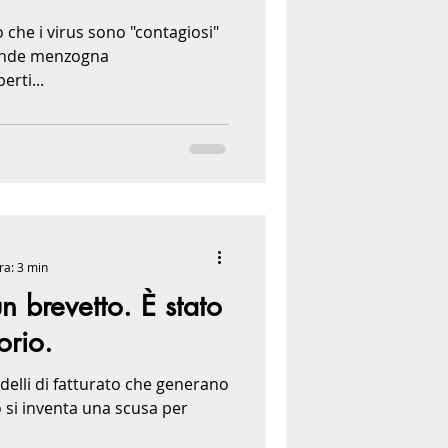
terno.
 che i virus sono "contagiosi"
grande menzogna
ci esperti...
ra: 3 min
un brevetto. È stato
orio.
odelli di fatturato che generano
o si inventa una scusa per