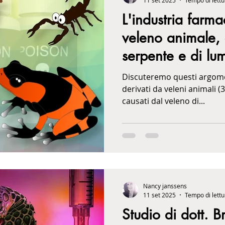
11 set 2025
Tempo di lettu
L'industria farmac
veleno animale, 
serpente e di l
medicina
Discuteremo questi argomen
derivati da veleni animali (
causati dal veleno di...
Nancy janssens
11 set 2025
Tempo di lettu
Studio di dott. B