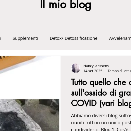
Il mio blog
i
Supplementi
Detox/ Detossificazione
Avvelenam
 sebi
Sport supplementi e alimentazione
Problemi di s
Nancy janssens
14 set 2025
Tempo di lettu
Tutto quello che
medica-Politica
Cancro
Vaccinazioni
Radiazioni
sull'ossido di gr
COVID (vari blo
Odontoiatria: tossine + erbe
Mentalità, emozione, spiritual
Abbiamo diversi blog sull'o
riuniti tutti in un unico po
condividerlo. Blog 1: Cos'è..