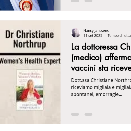
Nancy janssens
11 set 2025
Tempo di lettu
La dottoressa Ch
(medico) afferma
vaccini sta ricev
con tutti i tipi d
Dott.ssa Christiane Northrop: Io e i miei co
sangue
riceviamo migliaia e migliai
spontanei, emorragie...