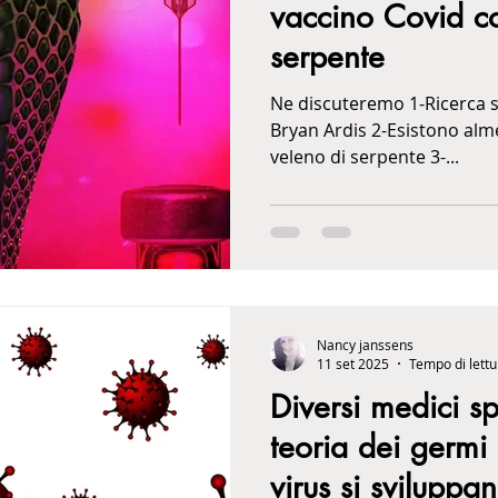
vaccino Covid co
serpente
Ne discuteremo 1-Ricerca s
Bryan Ardis 2-Esistono alme
veleno di serpente 3-...
Nancy janssens
11 set 2025
Tempo di lettu
Diversi medici s
teoria dei germi 
virus si sviluppan