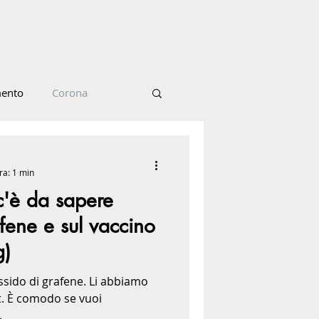
ento
Corona
alute
ra: 1 min
 c'è da sapere
Alimentazione
afene e sul vaccino
g)
ità
ssido di grafene. Li abbiamo
st. È comodo se vuoi
.