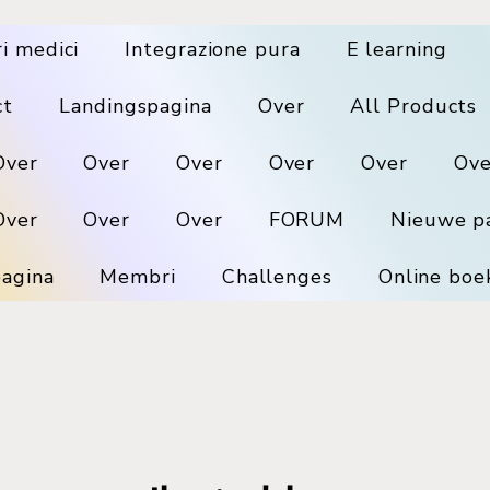
ri medici
Integrazione pura
E learning
ct
Landingspagina
Over
All Products
Over
Over
Over
Over
Over
Ove
Over
Over
Over
FORUM
Nieuwe p
agina
Membri
Challenges
Online boe