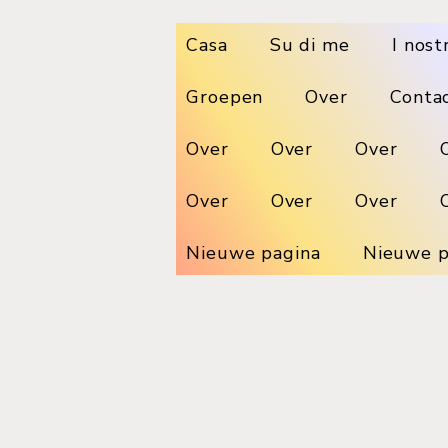
Casa
Su di me
I nost
Groepen
Over
Conta
Over
Over
Over
Over
Over
Over
Nieuwe pagina
Nieuwe p