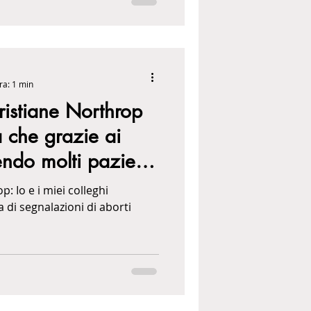
ra: 1 min
ristiane Northrop
 che grazie ai
endo molti pazienti
i problemi del
lleghi
a di segnalazioni di aborti