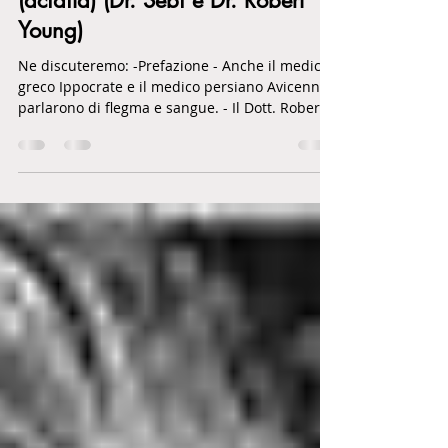
Esiste una sola malattia: il muco
(acidità) (Dr. Sebi e Dr. Robert
Young)
Ne discuteremo: -Prefazione - Anche il medico
greco Ippocrate e il medico persiano Avicenna
parlarono di flegma e sangue. - Il Dott. Robert
Young afferma: Esiste una sola malattia ed è
l'ACIDOSI del corpo Il dottor Sebi affermò nel
secolo scorso che esiste una sola malattia:
l'eccesso di "muco". -Link e video Prefazione
Negli ultimi decenni siamo stati bombardati da
tossine. Ci avvelenano con fluoro, glifosato,
additivi, zucchero, dolcificanti, sostanze
chimiche, materiali