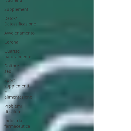
Nutrienti
Supplementi
Detox/
Detossificazione
Avvelenamento
Corona
Guarisci
naturalmente
Dottore
sebi
Sport
supplementi
e
alimentazione
Problemi
di salute
Industria
farmaceutica