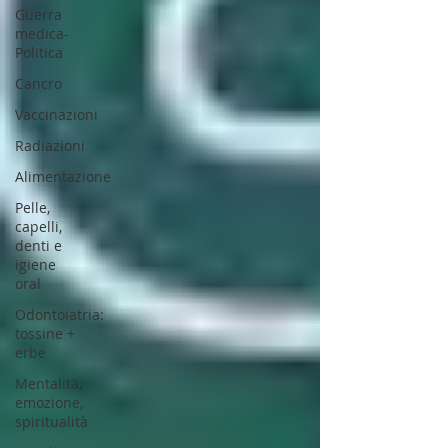
Guerra
medica-
Politica
Cancro
Vaccinazioni
Radiazioni
Alimentazione
Pelle,
capelli,
denti e
igiene
oral
Odontoiatria:
tossine +
erbe
Mentalità,
emozione,
spiritualità