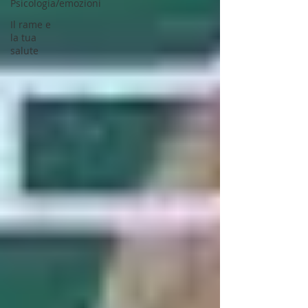
Psicologia/emozioni
Il rame e
la tua
salute