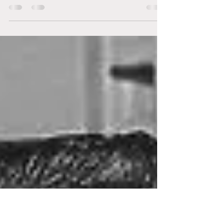
Ecco di cosa parliamo: -Prefazione -Chi ha
inventato la macchina Rife? - Macchine Rife e
cancro -Come funziona una Rife Machine? -
Cosa...