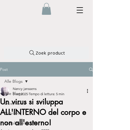
Zoek product
Post
Alle Blogs
Nancy janssens
Alle Blogs
3 set 2025
Tempo di lettura: 5 min
Un virus si sviluppa
Erbe/Piante
ALL'INTERNO del corpo e
Nutrienti
non all'esterno!
Supplementi