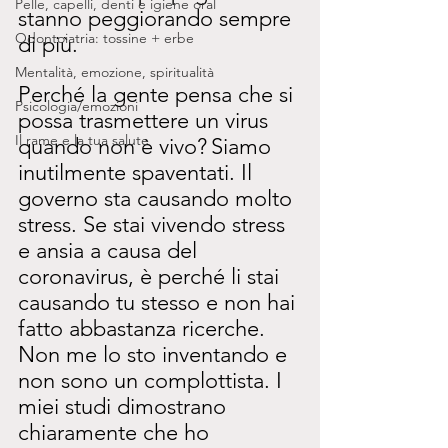
Pelle, capelli, denti e igiene oral
stanno peggiorando sempre 
Odontoiatria: tossine + erbe
di più.
Mentalità, emozione, spiritualità
Perché la gente pensa che si 
Psicologia/emozioni
possa trasmettere un virus 
Il rame e la tua salute
quando non è vivo?
Siamo 
inutilmente spaventati. Il 
governo sta causando molto 
stress. Se stai vivendo stress 
e ansia a causa del 
coronavirus, è perché li stai 
causando tu stesso e non hai 
fatto abbastanza ricerche. 
Non me lo sto inventando e 
non sono un complottista. I 
miei studi dimostrano 
chiaramente che ho 