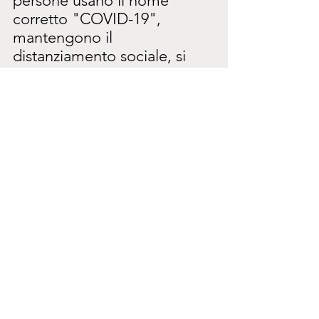
persone usano il nome 
corretto "COVID-19", 
mantengono il 
distanziamento sociale, si 
autoisolano, indossano 
mascherine e si lavano le 
mani con sostanze nocive e 
interferenti endocrini. Alcuni 
ti dicono come comportarti 
se non rispetti queste misure.
Se ti comporti in questo 
modo, non risolverai nulla e 
peggiorerai solo la 
situazione. Perché se lasci 
che tutto questo accada, stai 
rinunciando volontariamente 
ai tuoi diritti e alla tua libertà. 