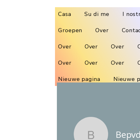
Casa
Su di me
I nost
Groepen
Over
Conta
Over
Over
Over
Over
Over
Over
Nieuwe pagina
Nieuwe p
Bepv