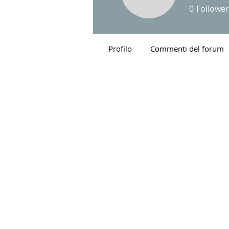
Bepvd
0
Follower
Profilo
Commenti del forum