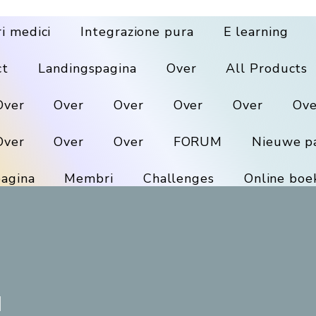
ri medici
Integrazione pura
E learning
ct
Landingspagina
Over
All Products
Over
Over
Over
Over
Over
Ove
Over
Over
Over
FORUM
Nieuwe p
agina
Membri
Challenges
Online boe
d