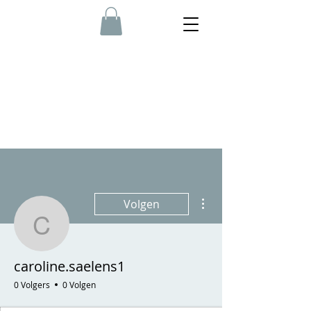
Meer acties
Volgen
caroline.saelens1
caroline.saelens1
0 Volgers
0 Volgen