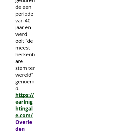
geduren
de een
periode
van 40
jaar en
werd
ooit "de
meest
herkenb
are
stem ter
wereld"
genoem
d.
https://
earlnig
htingal
e.com/
Overle
den