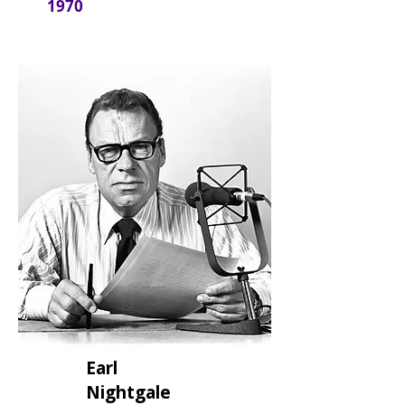
1970
Earl
Nightgale