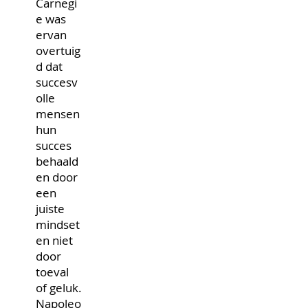
Carnegi
e was
ervan
overtuig
d dat
succesv
olle
mensen
hun
succes
behaald
en door
een
juiste
mindset
en niet
door
toeval
of geluk.
Napoleo