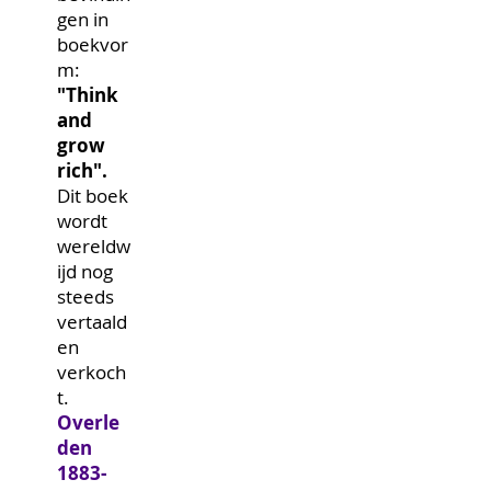
gen in
boekvor
m:
"Think
and
grow
rich".
Dit boek
wordt
wereldw
ijd nog
steeds
vertaald
en
verkoch
t.
Overle
den
1883-