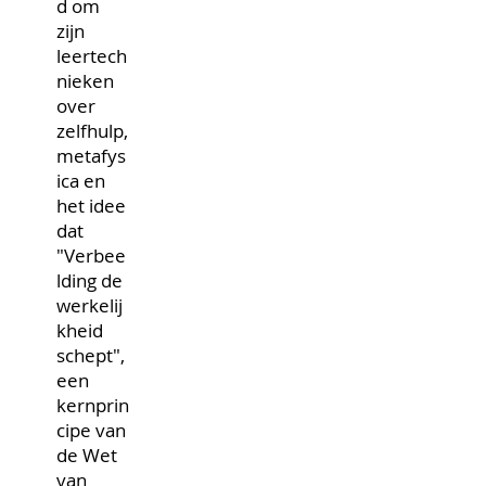
d om
zijn
leertech
nieken
over
zelfhulp,
metafys
ica en
het idee
dat
"Verbee
lding de
werkelij
kheid
schept",
een
kernprin
cipe van
de Wet
van