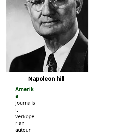
Napoleon hill
Amerik
a
Journalis
t,
verkope
r en
auteur