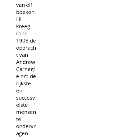
van elf
boeken.
Hij
kreeg
rond
1908 de
opdrach
t van
Andrew
Carnegi
e om de
rijkste
en
succesv
olste
mensen
te
ondervr
agen.