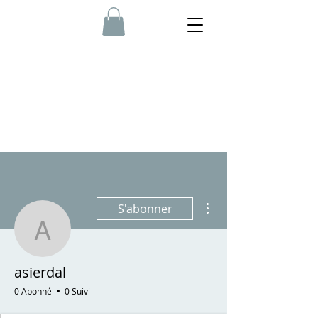
Plus d'actions
S'abonner
asierdal
asierdal
0 Abonné
0 Suivi