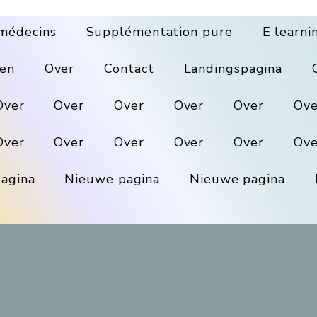
médecins
Supplémentation pure
E learni
en
Over
Contact
Landingspagina
Over
Over
Over
Over
Over
Ove
Over
Over
Over
Over
Over
Ove
agina
Nieuwe pagina
Nieuwe pagina