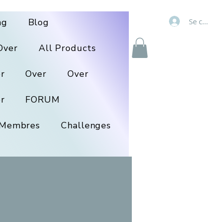
Se connec
ng
Blog
Over
All Products
r
Over
Over
r
FORUM
Membres
Challenges