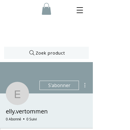
Zoek product
Plus d'actions
S'abonner
elly.vertommen
elly.vertommen
0 Abonné
0 Suivi