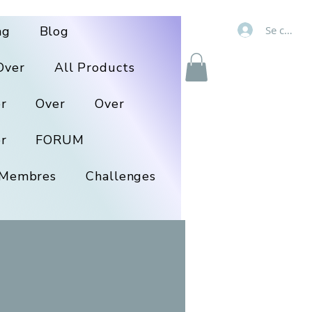
Se connec
ng
Blog
Over
All Products
r
Over
Over
r
FORUM
Membres
Challenges