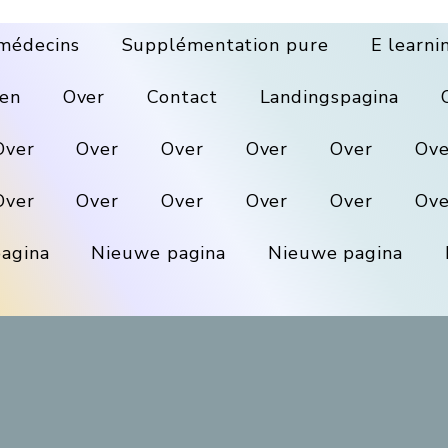
médecins
Supplémentation pure
E learni
en
Over
Contact
Landingspagina
Over
Over
Over
Over
Over
Ove
Over
Over
Over
Over
Over
Ove
agina
Nieuwe pagina
Nieuwe pagina