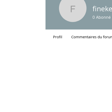
finek
finekejag
0
Abonné
Profil
Commentaires du foru