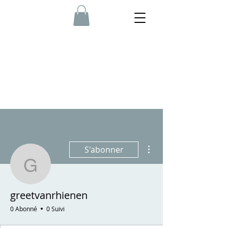
Plus d'actions
S'abonner
greetvanrhienen
greetvanrhienen
0 Abonné
0 Suivi