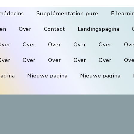
médecins
Supplémentation pure
E learni
en
Over
Contact
Landingspagina
Over
Over
Over
Over
Over
Ove
Over
Over
Over
Over
Over
Ove
agina
Nieuwe pagina
Nieuwe pagina