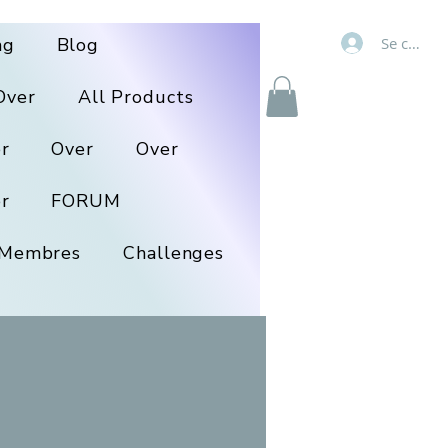
Se connec
ng
Blog
Over
All Products
r
Over
Over
r
FORUM
Membres
Challenges