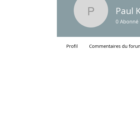
Paul 
Paul K
0
Abonné
Profil
Commentaires du foru