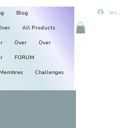
Se connec
ng
Blog
Over
All Products
r
Over
Over
r
FORUM
Membres
Challenges