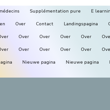
médecins
Supplémentation pure
E learni
en
Over
Contact
Landingspagina
Over
Over
Over
Over
Over
Ove
Over
Over
Over
Over
Over
Ove
agina
Nieuwe pagina
Nieuwe pagina