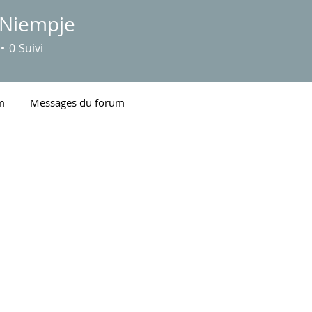
Niempje
0
Suivi
m
Messages du forum