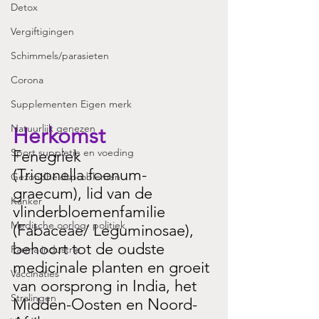
Detox
Vergiftigingen
Schimmels/parasieten
Corona
Supplementen Eigen merk
Natuurlijk genezen
Herkomst
Sport suppletie en voeding
Fenegriek 
(Trigonella foenum-
Gezondheidsproblemen
graecum), lid van de 
Kanker
vlinderbloemenfamilie 
Medische oorlog- politiek
(Fabaceae/ Leguminosae), 
behoort tot de oudste 
Farma industrie
medicinale planten en groeit 
Vaccinaties
van oorsprong in India, het 
Stralingen
Midden-Oosten en Noord-