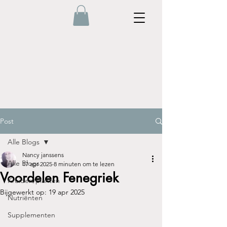
Post
Alle Blogs
Nancy janssens
Alle Blogs
17 apr 2025
8 minuten om te lezen
Voordelen Fenegriek
Kruiden/planten
Bijgewerkt op:
19 apr 2025
Nutriënten
Supplementen