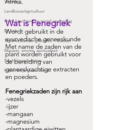
Afrika.
Voeding
Landbouw/agricultuur
Wat is Fenegriek
Huid, haar. tand en mond verzorging
Wordt gebruikt in de 
Dr. sebi
ayurvedische geneeskunde
Tandheelkunde: gifstoffen + kruiden
Met name de zaden van de 
Mindset, emotie, spiritualiteit
plant worden gebruikt voor 
Psychologie/emoties
de bereiding van 
geneeskrachtige extracten 
Koper en je gezondheid
en poeders.
Fenegriekzaden zijn rijk aan
-vezels
-ijzer
-mangaan
-magnesium
-plantaardige eiwitten