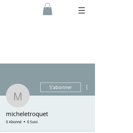
Plus d'actions
S'abonner
micheletroquet
micheletroquet
0 Abonné
0 Suivi