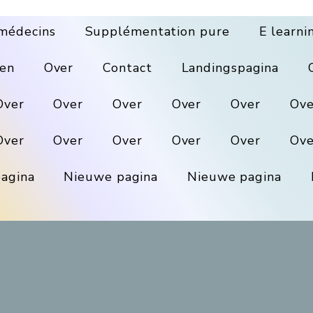
médecins
Supplémentation pure
E learni
en
Over
Contact
Landingspagina
Over
Over
Over
Over
Over
Ove
Over
Over
Over
Over
Over
Ove
agina
Nieuwe pagina
Nieuwe pagina