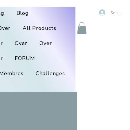
Se connec
ng
Blog
Over
All Products
r
Over
Over
r
FORUM
Membres
Challenges